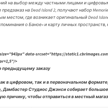
аний на выбор между частными лицами и цифровы
е предзаказ на
Dead Island 2
, получают набор Memorie
м местом, где возникает оригинальный
Dead Islan
споминания о Баное» и карту личных пространств,
e="943px" data-srcset="https://static1.cbrimages.com
pr=1,5"/>
ак в цифровом, так и в первоначальном формате
, Дамбастер Студиос Джэнси собирает большое
ую причину, чтобы отправиться в местный магаз