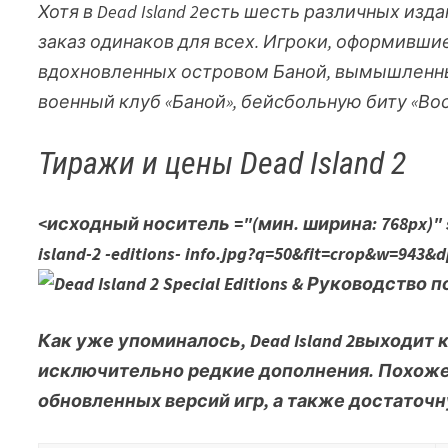
Хотя в
Dead Island 2
есть шесть различных изд
заказ одинаков для всех. Игроки, оформивши
вдохновленных островом Баной, вымышленны
военный клуб «Баной», бейсбольную биту «Во
Тиражи и цены Dead Island 2
<исходный носитель ="(мин. ширина: 768px)" siz
island-2 -editions- info.jpg?q=50&fit=crop&w=943&d
Как уже упоминалось,
Dead Island 2
выходит к
исключительно редкие дополнения. Похоже
обновленных версий игр, а также достаточн