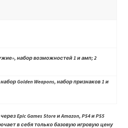
ужие», набор возможностей 1 и амп; 2
 набор Golden Weapons, набор признаков 1 и
рез Epic Games Store и Amazon, PS4 и PS5
on включает в себя только базовую игровую цену