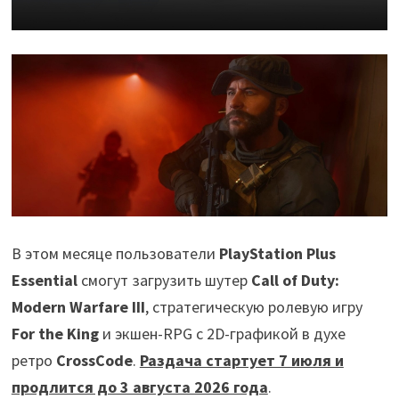
В этом месяце пользователи
PlayStation Plus
Essential
смогут загрузить шутер
Call of Duty:
Modern Warfare III
, стратегическую ролевую игру
For the King
и экшен-RPG с 2D-графикой в духе
ретро
CrossCode
.
Раздача стартует 7 июля и
продлится до 3 августа 2026 года
.