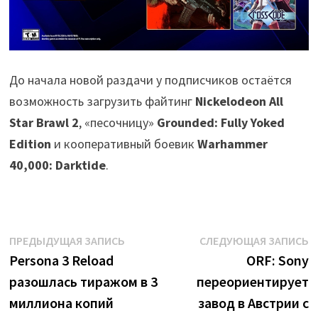
До начала новой раздачи у подписчиков остаётся
возможность загрузить файтинг
Nickelodeon All
Star Brawl 2
, «песочницу»
Grounded: Fully Yoked
Edition
и кооперативный боевик
Warhammer
40,000: Darktide
.
Навигация
Предыдущая
С
ПРЕДЫДУЩАЯ ЗАПИСЬ
СЛЕДУЮЩАЯ ЗАПИСЬ
запись:
з
Persona 3 Reload
ORF: Sony
по
разошлась тиражом в 3
переориентирует
записям
миллиона копий
завод в Австрии с