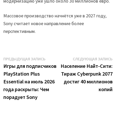
модернизацию уже ушло около 30 миллионов евро.
Массовое производство начнётся уже в 2027 году,
Sony считает новое направление более
перспективным.
Навигация
Предыдущая
С
ПРЕДЫДУЩАЯ ЗАПИСЬ
СЛЕДУЮЩАЯ ЗАПИСЬ
запись:
з
Игры для подписчиков
Население Найт-Сити:
по
PlayStation Plus
Тираж Cyberpunk 2077
записям
Essential на июль 2026
достиг 40 миллионов
года раскрыты: Чем
копий
порадует Sony