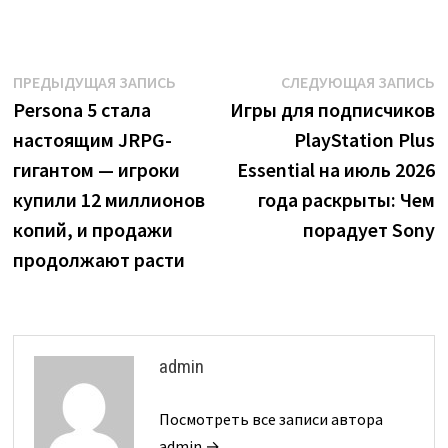
Навигация
Предыдущая
С
ПРЕДЫДУЩАЯ ЗАПИСЬ
СЛЕДУЮЩАЯ ЗАПИСЬ
запись:
з
Persona 5 стала
Игры для подписчиков
по
настоящим JRPG-
PlayStation Plus
записям
гигантом — игроки
Essential на июль 2026
купили 12 миллионов
года раскрыты: Чем
копий, и продажи
порадует Sony
продолжают расти
admin
Посмотреть все записи автора
admin →