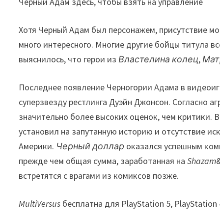
Черный Адам здесь, чтобы взять на управление
Хотя Черный Адам был персонажем, присутствие м
много интересного. Многие другие бойцы титула в
выяснилось, что герои из
Властелина колец
,
Мат
Последнее появление Черногории Адама в видеоигр
суперзвезду рестлинга Дуэйн Джонсон. Согласно а
значительно более высоких оценок, чем критики. В
установил на запутанную историю и отсутствие ис
Америки.
Черный доллар
оказался успешным комм
прежде чем общая сумма, заработанная на
Shazam
встретятся с врагами из комиксов позже.
MultiVersus
бесплатна для PlayStation 5, PlayStation 4