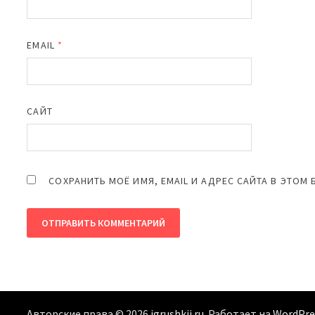
EMAIL
*
САЙТ
СОХРАНИТЬ МОЁ ИМЯ, EMAIL И АДРЕС САЙТА В ЭТО
Авторские права © 2026
igrushkii.ru
. Работает на
WordPre