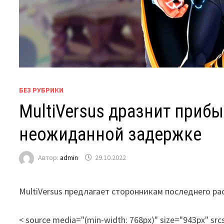
БЕЗ РУБРИКИ
MultiVersus дразнит приб
неожиданной задержке
Автор:
admin
29.10.2022
MultiVersus предлагает сторонникам последнего ра
< source media="(min-width: 768px)" size="943px" sr