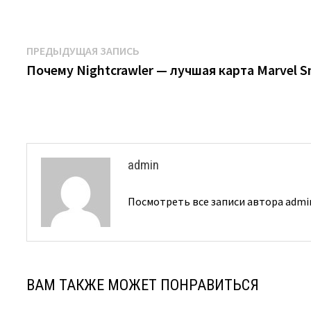
Навигация
Предыдущая
ПРЕДЫДУЩАЯ ЗАПИСЬ
запись:
Почему Nightcrawler — лучшая карта Marvel 
по
записям
admin
Посмотреть все записи автора adm
ВАМ ТАКЖЕ МОЖЕТ ПОНРАВИТЬСЯ