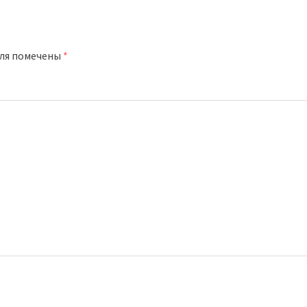
оля помечены
*