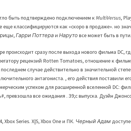
огло быть подтверждено подключением к
MultiVersus
, Pl
се еще классифицируются как «скоро в продаже». но зна
рицы
,
Гарри Поттера
и
Наруто
все может быть в пути
е происходит сразу после выхода нового фильма DC, гд
грегатору рецензий Rotten Tomatoes, отношение к филь
 последнем случае действительно в значительной степен
ключительного антагониста. , его действия поставили е
ерческим успехом для расширенной вселенной DC: филь
&#, превзошла все ожидания . 39;с выпуска. Дуэйн Джон
, Xbox Series. X|S, Xbox One и ПК.
Черный Адам
доступен