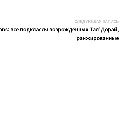
Сле
СЛЕДУЮЩАЯ ЗАПИСЬ
запи
ons: все подклассы возрожденных Тал'Дорай,
ранжированные