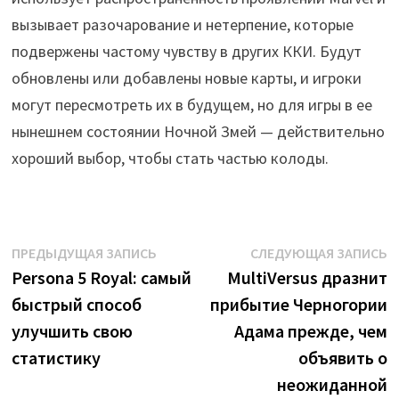
вызывает разочарование и нетерпение, которые
подвержены частому чувству в других ККИ. Будут
обновлены или добавлены новые карты, и игроки
могут пересмотреть их в будущем, но для игры в ее
нынешнем состоянии Ночной Змей — действительно
хороший выбор, чтобы стать частью колоды.
Навигация
Предыдущая
С
ПРЕДЫДУЩАЯ ЗАПИСЬ
СЛЕДУЮЩАЯ ЗАПИСЬ
запись:
з
Persona 5 Royal: самый
MultiVersus дразнит
по
быстрый способ
прибытие Черногории
записям
улучшить свою
Адама прежде, чем
статистику
объявить о
неожиданной