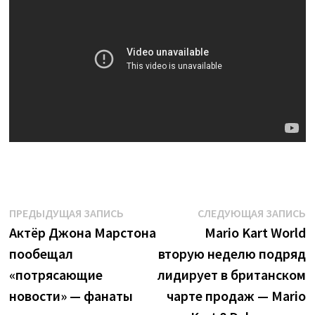
Навигация
Предыдущая
С
ПРЕДЫДУЩАЯ ЗАПИСЬ
СЛЕДУЮЩАЯ ЗАПИСЬ
запись:
з
Актёр Джона Марстона
Mario Kart World
по
пообещал
вторую неделю подряд
записям
«потрясающие
лидирует в британском
новости» — фанаты
чарте продаж — Mario