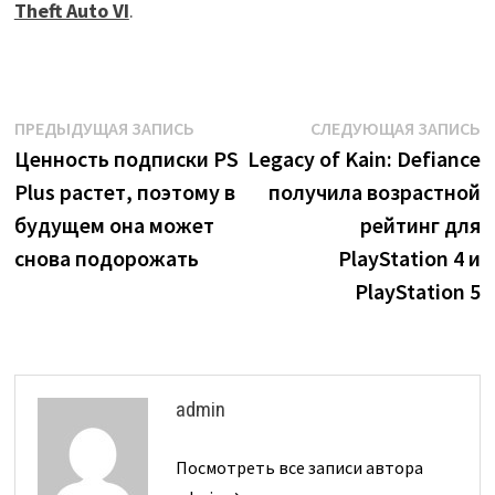
Theft Auto VI
.
Навигация
Предыдущая
С
ПРЕДЫДУЩАЯ ЗАПИСЬ
СЛЕДУЮЩАЯ ЗАПИСЬ
запись:
з
Ценность подписки PS
Legacy of Kain: Defiance
по
Plus растет, поэтому в
получила возрастной
записям
будущем она может
рейтинг для
снова подорожать
PlayStation 4 и
PlayStation 5
admin
Посмотреть все записи автора