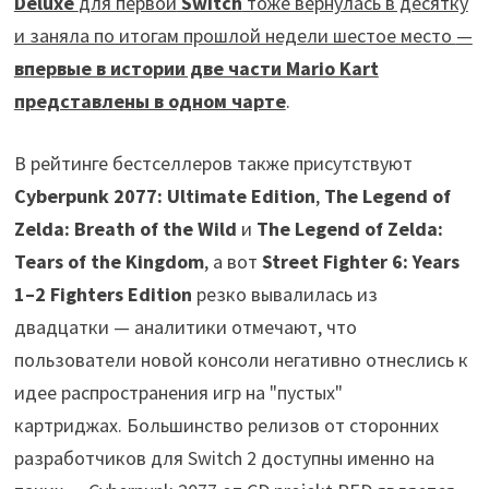
Deluxe
для первой
Switch
тоже вернулась в десятку
и заняла по итогам прошлой недели шестое место
—
впервые в истории две части Mario Kart
представлены в одном чарте
.
В рейтинге бестселлеров также присутствуют
Cyberpunk 2077: Ultimate Edition
,
The Legend of
Zelda: Breath of the Wild
и
The Legend of Zelda:
Tears of the Kingdom
, а вот
Street Fighter 6: Years
1–2 Fighters Edition
резко вывалилась из
двадцатки — аналитики отмечают, что
пользователи новой консоли негативно отнеслись к
идее распространения игр на "пустых"
картриджах. Большинство релизов от сторонних
разработчиков для Switch 2 доступны именно на