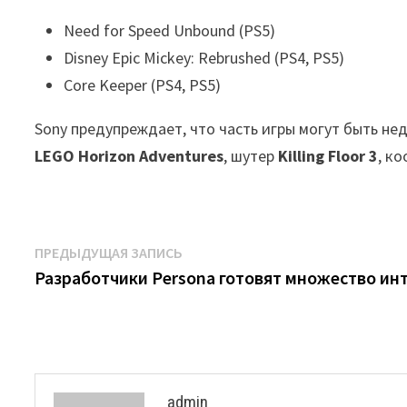
Need for Speed Unbound (PS5)
Disney Epic Mickey: Rebrushed (PS4, PS5)
Core Keeper (PS4, PS5)
Sony предупреждает, что часть игры могут быть не
LEGO Horizon Adventures
, шутер
Killing Floor 3
, к
Навигация
Предыдущая
ПРЕДЫДУЩАЯ ЗАПИСЬ
запись:
Разработчики Persona готовят множество инт
по
записям
admin