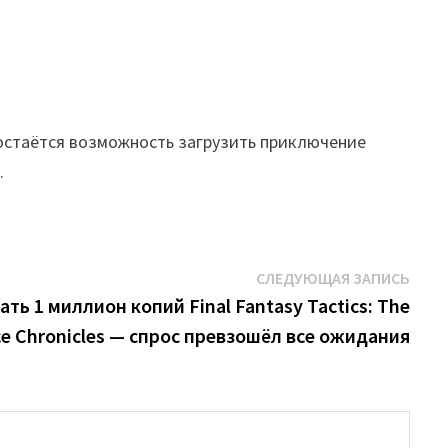
в остаётся возможность загрузить приключение
.
Сле
СЛЕДУЮЩАЯ ЗАПИСЬ
запи
ать 1 миллион копий Final Fantasy Tactics: The
ice Chronicles — спрос превзошёл все ожидания