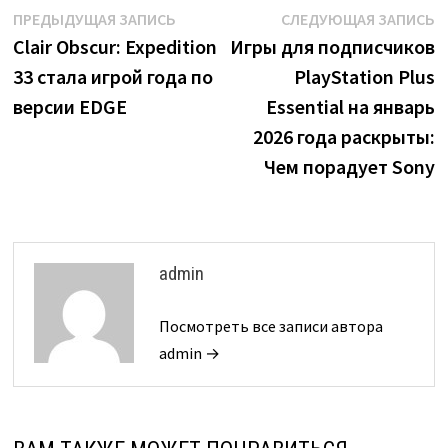
Навигация
Предыдущая
С
ПРЕДЫДУЩАЯ ЗАПИСЬ
СЛЕДУЮЩАЯ ЗАПИСЬ
запись:
з
Clair Obscur: Expedition
Игры для подписчиков
по
33 стала игрой года по
PlayStation Plus
записям
версии EDGE
Essential на январь
2026 года раскрыты:
Чем порадует Sony
admin
Посмотреть все записи автора
admin →