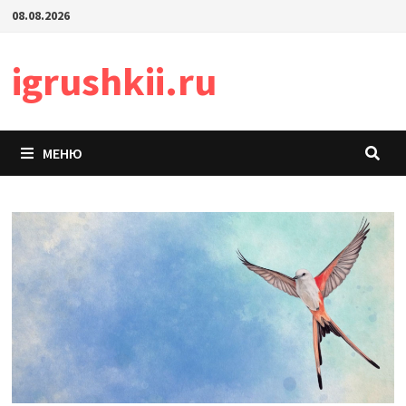
Перейти
08.08.2026
к
содержимому
igrushkii.ru
МЕНЮ