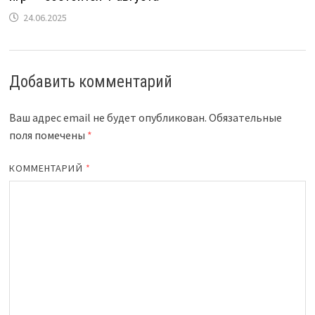
24.06.2025
Добавить комментарий
Ваш адрес email не будет опубликован.
Обязательные
поля помечены
*
КОММЕНТАРИЙ
*