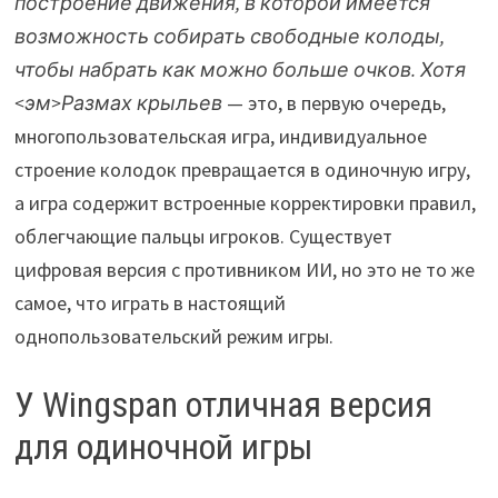
построение движения, в которой имеется
возможность собирать свободные колоды,
чтобы набрать как можно больше очков. Хотя
<эм>Размах крыльев
— это, в первую очередь,
многопользовательская игра, индивидуальное
строение колодок превращается в одиночную игру,
а игра содержит встроенные корректировки правил,
облегчающие пальцы игроков. Существует
цифровая версия с противником ИИ, но это не то же
самое, что играть в настоящий
однопользовательский режим игры.
У Wingspan отличная версия
для одиночной игры