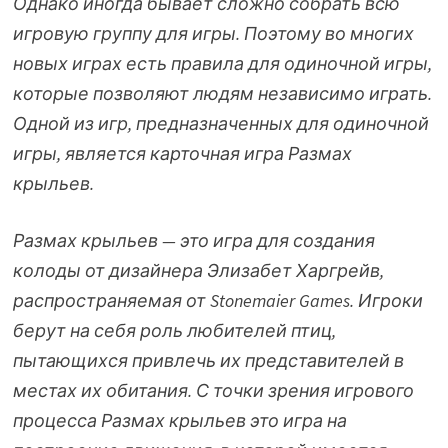
Однако иногда бывает сложно собрать всю
игровую группу для игры. Поэтому во многих
новых играх есть правила для одиночной игры,
которые позволяют людям независимо играть.
Одной из игр, предназначенных для одиночной
игры, является карточная игра
Размах
крыльев
.
Размах крыльев
— это игра для создания
колоды от дизайнера Элизабет Харгрейв,
распространяемая от Stonemaier Games. Игроки
берут на себя роль любителей птиц,
пытающихся привлечь их представителей в
местах их обитания. С точки зрения игрового
процесса
Размах крыльев
это игра на