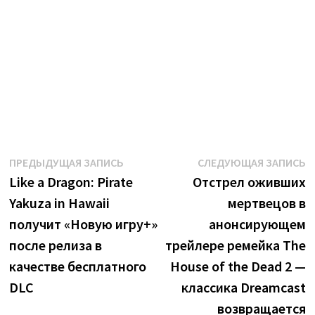
Навигация
Предыдущая
С
ПРЕДЫДУЩАЯ ЗАПИСЬ
СЛЕДУЮЩАЯ ЗАПИСЬ
запись:
з
Like a Dragon: Pirate
Отстрел оживших
по
Yakuza in Hawaii
мертвецов в
записям
получит «Новую игру+»
анонсирующем
после релиза в
трейлере ремейка The
качестве бесплатного
House of the Dead 2 —
DLC
классика Dreamcast
возвращается