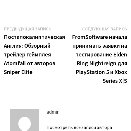
Навигация
Предыдущая
С
ПРЕДЫДУЩАЯ ЗАПИСЬ
СЛЕДУЮЩАЯ ЗАПИСЬ
запись:
з
Постапокалиптическая
FromSoftware начала
по
Англия: Обзорный
принимать заявки на
записям
трейлер геймплея
тестирование Elden
Atomfall от авторов
Ring Nightreign для
Sniper Elite
PlayStation 5 и Xbox
Series X|S
admin
Посмотреть все записи автора