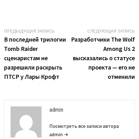
Навигация
Предыдущая
С
ПРЕДЫДУЩАЯ ЗАПИСЬ
СЛЕДУЮЩАЯ ЗАПИСЬ
запись:
з
В последней трилогии
Разработчики The Wolf
по
Tomb Raider
Among Us 2
записям
сценаристам не
высказались о статусе
разрешили раскрыть
проекта — его не
ПТСР у Лары Крофт
отменили
admin
Посмотреть все записи автора
admin →