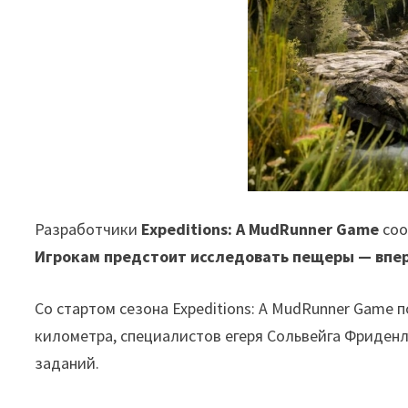
Разработчики
Expeditions: A MudRunner Game
соо
Игрокам предстоит исследовать пещеры — впер
Со стартом сезона Expeditions: A MudRunner Game
километра, специалистов егеря Сольвейга Фриденлу
заданий.