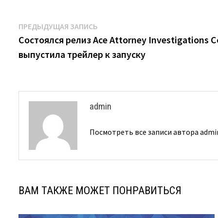
Навигация
Предыдущая
ПРЕДЫДУЩАЯ ЗАПИСЬ
запись:
Состоялся релиз Ace Attorney Investigations 
по
выпустила трейлер к запуску
записям
admin
Посмотреть все записи автора adm
ВАМ ТАКЖЕ МОЖЕТ ПОНРАВИТЬСЯ