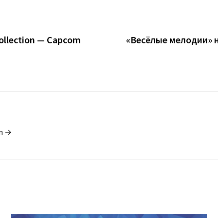
Collection — Capcom
«Весёлые мелодии» на
in →