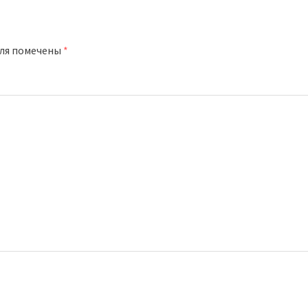
оля помечены
*