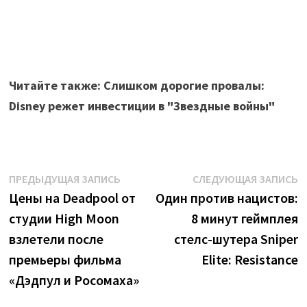
Читайте также: Слишком дорогие провалы:
Disney режет инвестиции в "Звездные войны"
Навигация
Предыдущая
С
ПРЕДЫДУЩАЯ ЗАПИСЬ
СЛЕДУЮЩАЯ ЗАПИСЬ
запись:
з
Цены на Deadpool от
Один против нацистов:
по
студии High Moon
8 минут геймплея
записям
взлетели после
стелс-шутера Sniper
премьеры фильма
Elite: Resistance
«Дэдпул и Росомаха»