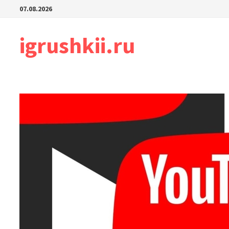
Перейти
07.08.2026
к
содержимому
igrushkii.ru