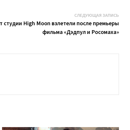
Сле
СЛЕДУЮЩАЯ ЗАПИСЬ
запи
т студии High Moon взлетели после премьеры
фильма «Дэдпул и Росомаха»