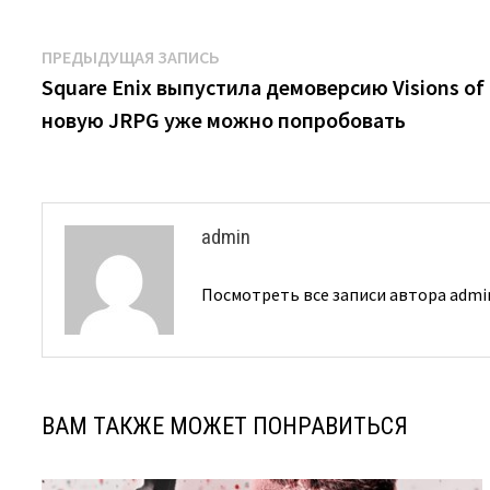
Навигация
Предыдущая
ПРЕДЫДУЩАЯ ЗАПИСЬ
запись:
Square Enix выпустила демоверсию Visions of
по
новую JRPG уже можно попробовать
записям
admin
Посмотреть все записи автора adm
ВАМ ТАКЖЕ МОЖЕТ ПОНРАВИТЬСЯ