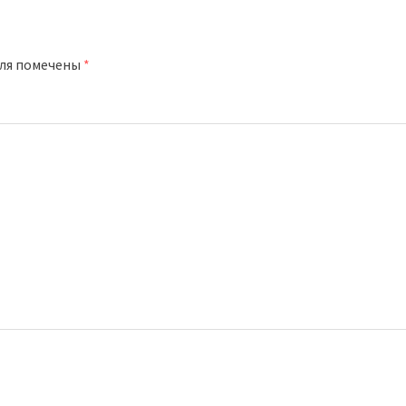
оля помечены
*