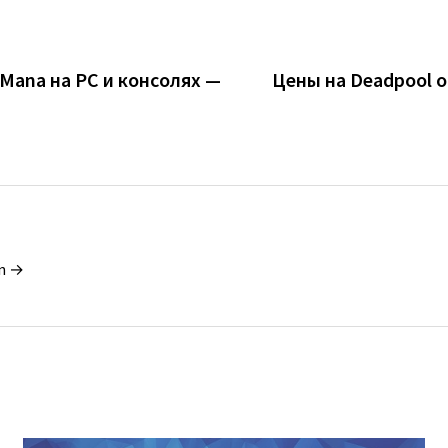
 Mana на PC и консолях —
Цены на Deadpool о
in →