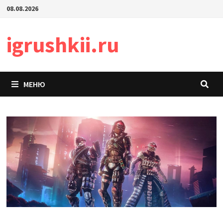
Перейти
08.08.2026
к
содержимому
igrushkii.ru
МЕНЮ