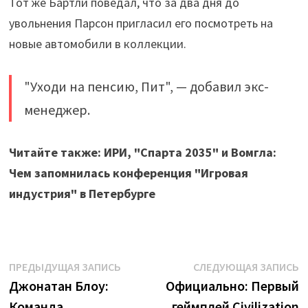
Тот же Бартли поведал, что за два дня до
увольнения Парсон пригласил его посмотреть на
новые автомобили в коллекции.
"Уходи на пенсию, Пит", — добавил экс-
менеджер.
Читайте также: ИРИ, "Спарта 2035" и Вомгла:
Чем запомнилась конференция "Игровая
индустрия" в Петербурге
Навигация
Предыдущая
С
ПРЕДЫДУЩАЯ ЗАПИСЬ
СЛЕДУЮЩАЯ ЗАПИСЬ
запись:
з
Джонатан Блоу:
Официально: Первый
по
Команда
геймплей Civilization