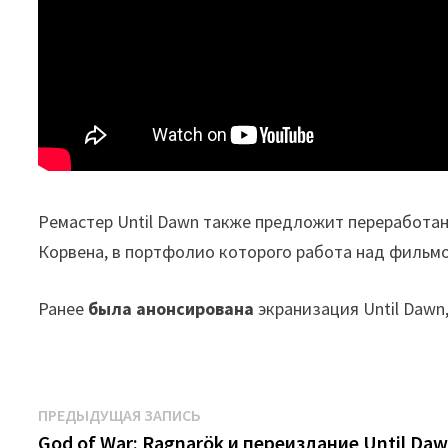
Ремастер Until Dawn также предложит переработан
Корвена, в портфолио которого работа над фильмо
Ранее
была анонсирована
экранизация Until Dawn
Навигация
Предыдущая
ПРЕДЫДУЩАЯ ЗАПИСЬ
запись:
God of War: Ragnarök и переиздание Until D