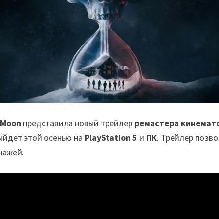
c Moon
представила новый трейлер
ремастера кинемато
ыйдет этой осенью на
PlayStation 5
и
ПК
. Трейлер позв
нажей.