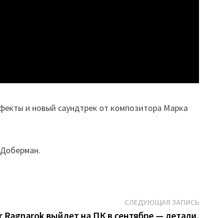
ффекты и новый саундтрек от композитора Марка
и Доберман.
Сле
СЛЕДУЮЩАЯ ЗАПИСЬ
запи
 Ragnarok выйдет на ПК в сентябре — детали,