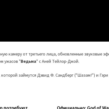
ную камеру от третьего лица, обновленные звуковые э
м ужасов "
Ведьма
" с Аней Тейлор-Джой.
, которой займутся Дэвид Ф. Сандберг ("Шазам!") и Гэр
awn потребуют
Официально: God of War