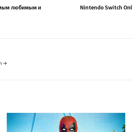
самым любимым и
Nintendo Switch On
in →