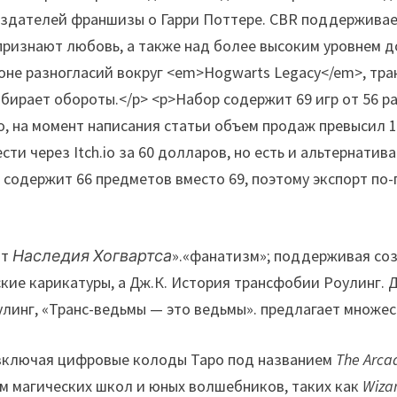
от
Наследия Хогвартса
».«фанатизм»; поддерживая соз
тские карикатуры, а Дж.К. История трансфобии Роулинг
линг, «Транс-ведьмы — это ведьмы». предлагает множес
 включая цифровые колоды Таро под названием
The Arca
ием магических школ и юных волшебников, таких как
Wiza