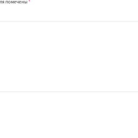
оля помечены
*