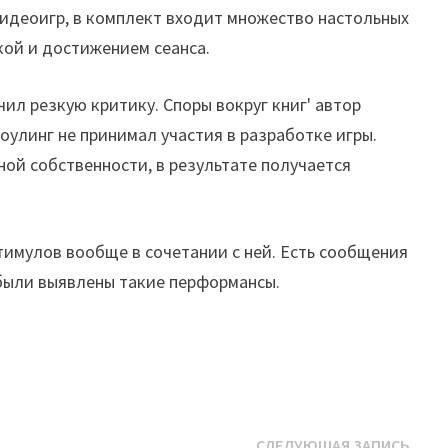
видеоигр, в комплект входит множество настольных
кой и достижением сеанса.
учил резкую критику. Споры вокруг книг' автор
Роулинг не принимал участия в разработке игры.
ной собственности, в результате получается
 стимулов вообще в сочетании с ней. Есть сообщения
 были выявлены такие перформансы.
Сле
СЛЕДУЮЩАЯ ЗАПИСЬ