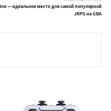
запи
line — идеальное место для самой популярной
JRPG на GBA