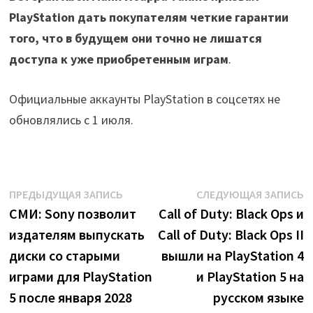
PlayStation дать покупателям четкие гарантии
того, что в будущем они точно не лишатся
доступа к уже приобретенным играм
.
Официальные аккаунты PlayStation в соцсетях не
обновлялись с 1 июля.
Навигация
Предыдущая
С
ПРЕДЫДУЩАЯ ЗАПИСЬ
СЛЕДУЮЩАЯ ЗАПИСЬ
запись:
з
СМИ: Sony позволит
Call of Duty: Black Ops и
по
издателям выпускать
Call of Duty: Black Ops II
записям
диски со старыми
вышли на PlayStation 4
играми для PlayStation
и PlayStation 5 на
5 после января 2028
русском языке