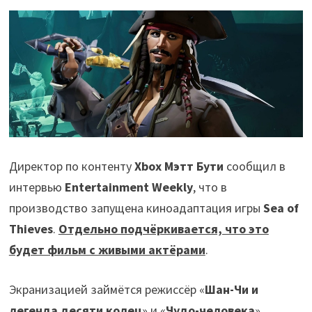
Директор по контенту
Xbox Мэтт Бути
сообщил в
интервью
Entertainment Weekly
, что в
производство запущена киноадаптация игры
Sea of
Thieves
.
Отдельно подчёркивается, что это
будет фильм с живыми актёрами
.
Экранизацией займётся режиссёр «
Шан-Чи и
легенда десяти колец
» и «
Чудо-человека
»