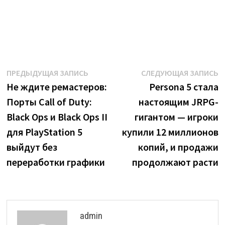
Навигация
Предыдущая
С
ПРЕДЫДУЩАЯ ЗАПИСЬ
СЛЕДУЮЩАЯ ЗАПИСЬ
запись:
з
Не ждите ремастеров:
Persona 5 стала
по
Порты Call of Duty:
настоящим JRPG-
записям
Black Ops и Black Ops II
гигантом — игроки
для PlayStation 5
купили 12 миллионов
выйдут без
копий, и продажи
переработки графики
продолжают расти
admin