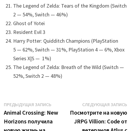
The Legend of Zelda: Tears of the Kingdom (Switch
2 — 54%, Switch — 46%)
Ghost of Yotei
Resident Evil 3
Harry Potter: Quidditch Champions (PlayStation
5 — 62%, Switch — 31%, PlayStation 4 — 6%, Xbox
Series X|S — 1%)
The Legend of Zelda: Breath of the Wild (Switch —
52%, Switch 2 — 48%)
Навигация
Предыдущая
С
ПРЕДЫДУЩАЯ ЗАПИСЬ
СЛЕДУЮЩАЯ ЗАПИСЬ
запись:
з
Animal Crossing: New
Посмотрите на новую
по
Horizons получила
JRPG Villion: Code от
записям
новую жизнь на
ветеранов Atlus с