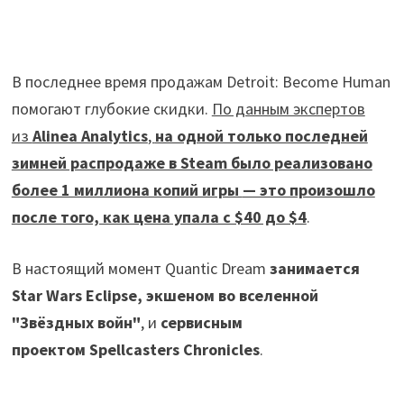
В последнее время продажам Detroit: Become Human
помогают глубокие скидки.
По данным экспертов
из
Alinea Analytics
,
на одной только последней
зимней распродаже в Steam было реализовано
более 1 миллиона копий игры
— это произошло
после того, как цена упала с $40 до $4
.
В настоящий момент Quantic Dream
занимается
Star Wars Eclipse, экшеном во вселенной
"Звёздных войн"
, и
сервисным
проектом Spellcasters Chronicles
.