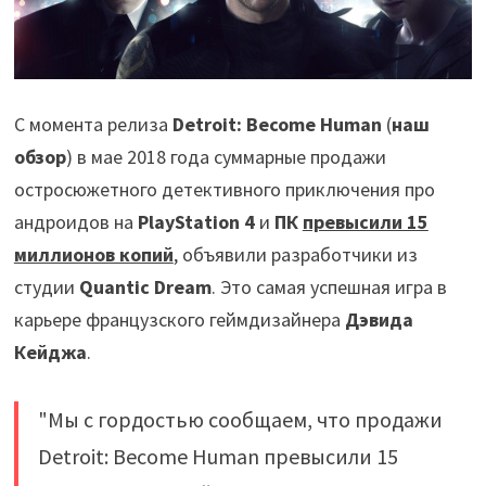
С момента релиза
Detroit: Become Human
(
наш
обзор
) в мае 2018 года суммарные продажи
остросюжетного детективного приключения про
андроидов на
PlayStation 4
и
ПК
превысили 15
миллионов копий
, объявили разработчики из
студии
Quantic Dream
. Это самая успешная игра в
карьере французского геймдизайнера
Дэвида
Кейджа
.
"Мы с гордостью сообщаем, что продажи
Detroit: Become Human превысили 15