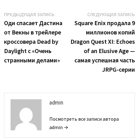
Навигация
Предыдущая
С
ПРЕДЫДУЩАЯ ЗАПИСЬ
СЛЕДУЮЩАЯ ЗАПИСЬ
запись:
з
Оди спасает Дастина
Square Enix продала 9
по
от Векны в трейлере
миллионов копий
записям
кроссовера Dead by
Dragon Quest XI: Echoes
Daylight с «Очень
of an Elusive Age —
странными делами»
самая успешная часть
JRPG-серии
admin
Посмотреть все записи автора
admin →