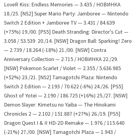
LoveR Kiss: Endless Memories — 3.435 / НОВИНКА
18./25. [NS2] Super Mario Party: Jamboree — Nintendo
Switch 2 Edition + Jamboree TV — 3.431 / 84.639
(+75%) 19./00. [PS5] Death Stranding: Director's Cut —
3.058 / 53.539 20./14. [NSW] Dragon Ball: Sparking! Zero
— 2.739 / 18.264 (-18%) 21./00. [NSW] Contra
Anniversary Collection — 2.715 / НОВИНКА 22./29.
[NSW] Pokemon Scarlet / Violet — 2.355 / 5.636.985
(+52%) 23./21. [NS2] Tamagotchi Plaza: Nintendo
Switch 2 Edition — 2.193 / 70.622 (-6%) 24./26. [PS5]
Ghost of Yotei — 2.190 / 186.725 (+16%) 25./27. [NSW]
Demon Slayer: Kimetsu no Yaiba — The Hinokami
Chronicles 2 — 2.102 / 151.887 (+27%) 26./19. [PS5]
Dragon Quest I & II HD-2D Remake — 1.976 / 115.640
(-21%) 27./00. [NSW] Tamagotchi Plaza — 1.943 /