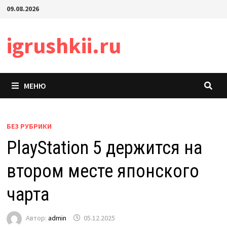
Перейти
09.08.2026
к
содержимому
igrushkii.ru
МЕНЮ
БЕЗ РУБРИКИ
PlayStation 5 держится на
втором месте японского
чарта
Автор:
admin
05.12.2025