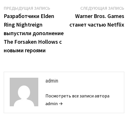
Навигация
Предыдущая
С
ПРЕДЫДУЩАЯ ЗАПИСЬ
СЛЕДУЮЩАЯ ЗАПИСЬ
запись:
з
Разработчики Elden
Warner Bros. Games
по
Ring Nightreign
станет частью Netflix
записям
выпустили дополнение
The Forsaken Hollows с
новыми героями
admin
Посмотреть все записи автора
admin →