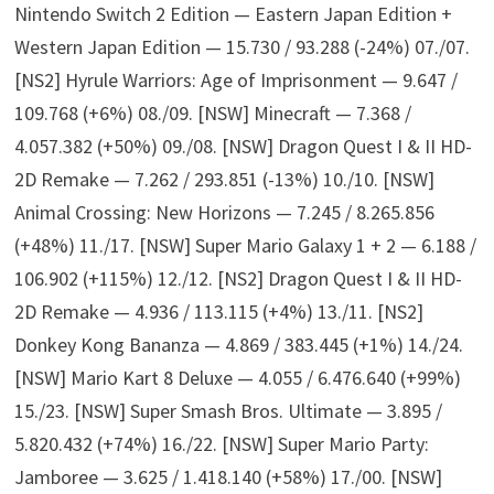
Nintendo Switch 2 Edition — Eastern Japan Edition +
Western Japan Edition — 15.730 / 93.288 (-24%) 07./07.
[NS2] Hyrule Warriors: Age of Imprisonment — 9.647 /
109.768 (+6%) 08./09. [NSW] Minecraft — 7.368 /
4.057.382 (+50%) 09./08. [NSW] Dragon Quest I & II HD-
2D Remake — 7.262 / 293.851 (-13%) 10./10. [NSW]
Animal Crossing: New Horizons — 7.245 / 8.265.856
(+48%) 11./17. [NSW] Super Mario Galaxy 1 + 2 — 6.188 /
106.902 (+115%) 12./12. [NS2] Dragon Quest I & II HD-
2D Remake — 4.936 / 113.115 (+4%) 13./11. [NS2]
Donkey Kong Bananza — 4.869 / 383.445 (+1%) 14./24.
[NSW] Mario Kart 8 Deluxe — 4.055 / 6.476.640 (+99%)
15./23. [NSW] Super Smash Bros. Ultimate — 3.895 /
5.820.432 (+74%) 16./22. [NSW] Super Mario Party:
Jamboree — 3.625 / 1.418.140 (+58%) 17./00. [NSW]