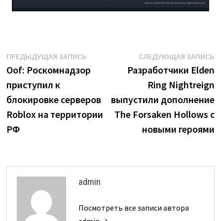
Навигация
Предыдущая
С
ПРЕДЫДУЩАЯ ЗАПИСЬ
СЛЕДУЮЩАЯ ЗАПИСЬ
запись:
з
Oof: Роскомнадзор
Разработчики Elden
по
приступил к
Ring Nightreign
записям
блокировке серверов
выпустили дополнение
Roblox на территории
The Forsaken Hollows с
РФ
новыми героями
admin
Посмотреть все записи автора