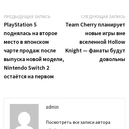
Навигация
Предыдущая
С
ПРЕДЫДУЩАЯ ЗАПИСЬ
СЛЕДУЮЩАЯ ЗАПИСЬ
запись:
з
PlayStation 5
Team Cherry планирует
по
поднялась на второе
новые игры вне
записям
место в японском
вселенной Hollow
чарте продаж после
Knight — фанаты будут
выпуска новой модели,
довольны
Nintendo Switch 2
остаётся на первом
admin
Посмотреть все записи автора