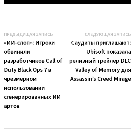
Навигация
Предыдущая
С
ПРЕДЫДУЩАЯ ЗАПИСЬ
СЛЕДУЮЩАЯ ЗАПИСЬ
запись:
з
«‎ИИ-слоп»‎: Игроки
Саудиты приглашают:
по
обвинили
Ubisoft показала
записям
разработчиков Call of
релизный трейлер DLC
Duty Black Ops 7 в
Valley of Memory для
чрезмерном
Assassin’s Creed Mirage
использовании
сгенерированных ИИ
артов