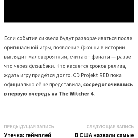
Если события сиквела будут разворачиваться после
оригинальной игры, появление Джонни в истории
выглядит маловероятным, считают фанаты — разве
что через флэшбэки. Что касается сроков релиза,
ждать игру придётся долго. CD Projekt RED пока
официально её не представила,
сосредоточившись
в первую очередь на The Witcher 4
.
Навигация
Предыдущая
С
ПРЕДЫДУЩАЯ ЗАПИСЬ
СЛЕДУЮЩАЯ ЗАПИСЬ
запись:
з
Утечка: геймплей
В США назвали самые