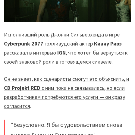
Исполнивший роль Джонни Сильверхенда в игре
Cyberpunk 2077
голливудский актер
Киану Ривз
рассказал в интервью
IGN
, что хотел бы вернуться к
своей знаковой роли в готовящемся сиквеле.
Он не знает, как сценаристы смогут это объяснить, и
CD Projekt RED
с ним пока не связывалась, но если
разработчикам потребуются его услуги — он сразу
согласится
.
"Безусловно. Я бы с удовольствием снова
сыграл Джонни Сильверхенда", —