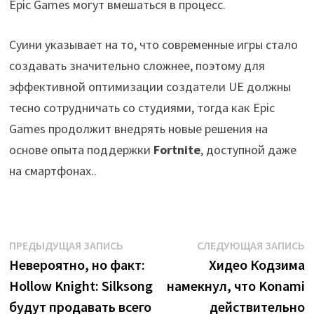
Epic Games могут вмешаться в процесс.
Суини указывает на то, что современные игры стало
создавать значительно сложнее, поэтому для
эффективной оптимизации создатели UE должны
тесно сотрудничать со студиями, тогда как Epic
Games продолжит внедрять новые решения на
основе опыта поддержки
Fortnite
, доступной даже
на смартфонах..
Навигация
Предыдущая
С
ПРЕДЫДУЩАЯ ЗАПИСЬ
СЛЕДУЮЩАЯ ЗАПИСЬ
запись:
з
Невероятно, но факт:
Хидео Кодзима
по
Hollow Knight: Silksong
намекнул, что Konami
записям
будут продавать всего
действительно