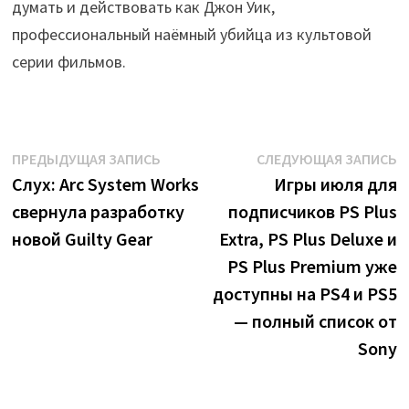
думать и действовать как Джон Уик,
профессиональный наёмный убийца из культовой
серии фильмов.
Навигация
Предыдущая
С
ПРЕДЫДУЩАЯ ЗАПИСЬ
СЛЕДУЮЩАЯ ЗАПИСЬ
запись:
з
Слух: Arc System Works
Игры июля для
по
свернула разработку
подписчиков PS Plus
записям
новой Guilty Gear
Extra, PS Plus Deluxe и
PS Plus Premium уже
доступны на PS4 и PS5
— полный список от
Sony