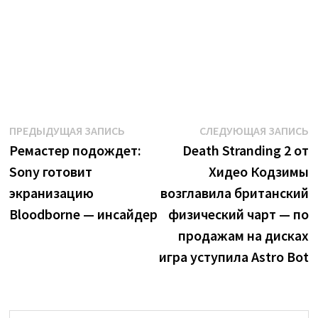
Навигация
Предыдущая
С
ПРЕДЫДУЩАЯ ЗАПИСЬ
СЛЕДУЮЩАЯ ЗАПИСЬ
запись:
з
Ремастер подождет:
Death Stranding 2 от
по
Sony готовит
Хидео Кодзимы
записям
экранизацию
возглавила британский
Bloodborne — инсайдер
физический чарт — по
продажам на дисках
игра уступила Astro Bot