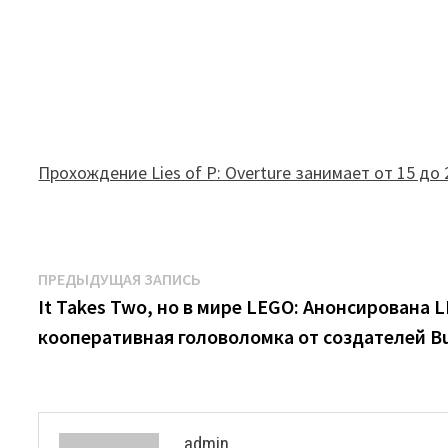
Прохождение Lies of P: Overture занимает от 15 до 
Навигация
Предыдущая
ПРЕДЫДУЩАЯ ЗАПИСЬ
запись:
It Takes Two, но в мире LEGO: Анонсирована 
по
кооперативная головоломка от создателей Bui
записям
admin