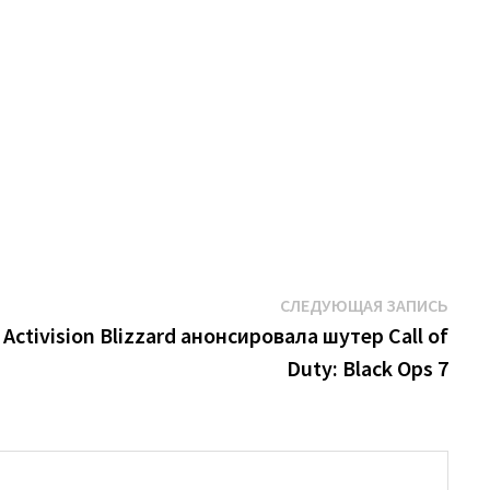
Сле
СЛЕДУЮЩАЯ ЗАПИСЬ
запи
Activision Blizzard анонсировала шутер Call of
Duty: Black Ops 7