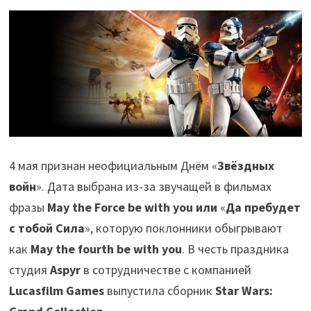
4 мая признан неофициальным Днём «
Звёздных
войн
». Дата выбрана из-за звучащей в фильмах
фразы
May the Force be with you или
«
Да пребудет
с тобой Сила
», которую поклонники обыгрывают
как
May the fourth be with you
. В честь праздника
студия
Aspyr
в сотрудничестве с компанией
Lucasfilm Games
выпустила сборник
Star Wars: