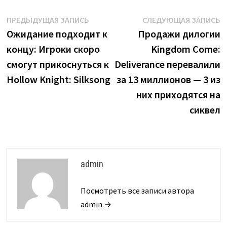
Навигация
Предыдущая
С
ПРЕДЫДУЩАЯ ЗАПИСЬ
СЛЕДУЮЩАЯ ЗАПИСЬ
запись:
з
Ожидание подходит к
Продажи дилогии
по
концу: Игроки скоро
Kingdom Come:
записям
смогут прикоснуться к
Deliverance перевалили
Hollow Knight: Silksong
за 13 миллионов — 3 из
них приходятся на
сиквел
admin
Посмотреть все записи автора
admin →