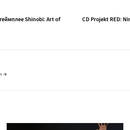
еймплее Shinobi: Art of
CD Projekt RED: N
in →