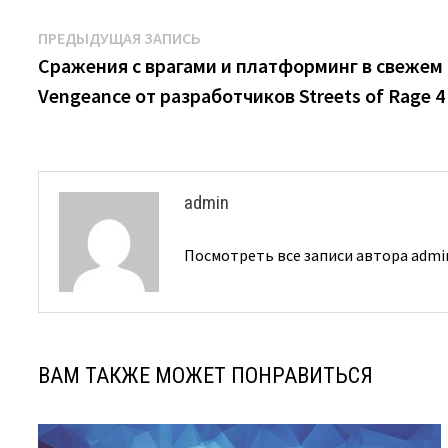
Навигация
Предыдущая
ПРЕДЫДУЩАЯ ЗАПИСЬ
запись:
Сражения с врагами и платформинг в свежем г
по
Vengeance от разработчиков Streets of Rage 4
записям
admin
Посмотреть все записи автора adm
ВАМ ТАКЖЕ МОЖЕТ ПОНРАВИТЬСЯ