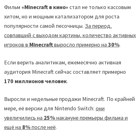
Фильм
«Minecraft в кино»
стал не только кассовым
хитом, но и мощным катализатором для роста
популярности самой песочницы.
За период,
совпавший с выходом картины, количество активных
игроков в
Minecraft
выросло примерно на
30%
.
Если верить аналитикам, ежемесячно активная
аудитория Minecraft сейчас составляет примерно
170 миллионов человек
.
Выросли и недельные продажи Minecraft. По крайней
мере, её версии для Nintendo Switch:
они
увеличились на
25%
накануне премьеры фильма и
ещё на
8%
после неё
.