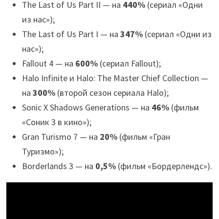
The Last of Us Part II — на
440%
(сериал «Одни
из нас»);
The Last of Us Part I — на
347%
(сериал «Одни из
нас»);
Fallout 4 — на
600%
(сериал Fallout);
Halo Infinite и Halo: The Master Chief Collection —
на
300%
(второй сезон сериала Halo);
Sonic X Shadows Generations — на
46%
(фильм
«Соник 3 в кино»);
Gran Turismo 7 — на
20%
(фильм «Гран
Туризмо»);
Borderlands 3 — на
0,5%
(фильм «Бордерлендс»).