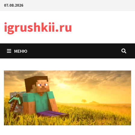
Перейти
07.08.2026
к
содержимому
igrushkii.ru
МЕНЮ