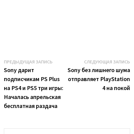
Навигация
Предыдущая
С
ПРЕДЫДУЩАЯ ЗАПИСЬ
СЛЕДУЮЩАЯ ЗАПИСЬ
запись:
з
Sony дарит
Sony без лишнего шума
по
подписчикам PS Plus
отправляет PlayStation
записям
на PS4 и PS5 три игры:
4 на покой
Началась апрельская
бесплатная раздача