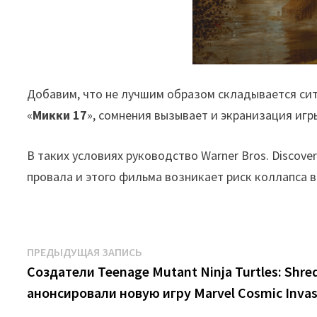
Добавим, что не лучшим образом складывается си
«
Микки 17
», сомнения вызывает и экранизация иг
В таких условиях руководство Warner Bros. Discove
провала и этого фильма возникает риск коллапса 
Навигация
Предыдущая
ПРЕДЫДУЩАЯ ЗАПИСЬ
запись:
Создатели Teenage Mutant Ninja Turtles: Shre
по
анонсировали новую игру Marvel Cosmic Invas
записям