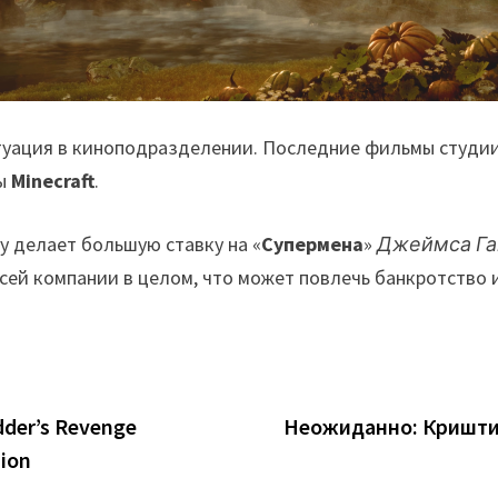
туация в киноподразделении. Последние фильмы студии
ры
Minecraft
.
ry делает большую ставку на «
Супермена
»
Джеймса Га
всей компании в целом, что может повлечь банкротство
dder’s Revenge
Неожиданно: Криштиа
ion