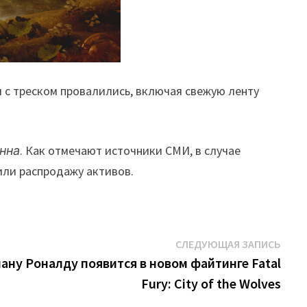
 с треском провалились, включая свежую ленту
нна
. Как отмечают источники СМИ, в случае
 или распродажу активов.
Сле
СЛЕДУЮЩАЯ ЗАПИСЬ
запи
ну Роналду появится в новом файтинге Fatal
Fury: City of the Wolves