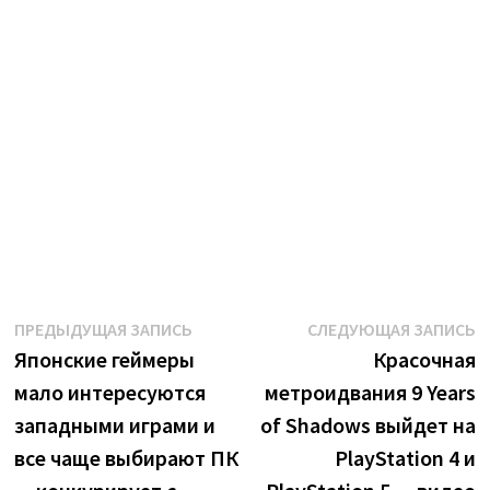
Навигация
Предыдущая
С
ПРЕДЫДУЩАЯ ЗАПИСЬ
СЛЕДУЮЩАЯ ЗАПИСЬ
запись:
з
Японские геймеры
Красочная
по
мало интересуются
метроидвания 9 Years
записям
западными играми и
of Shadows выйдет на
все чаще выбирают ПК
PlayStation 4 и