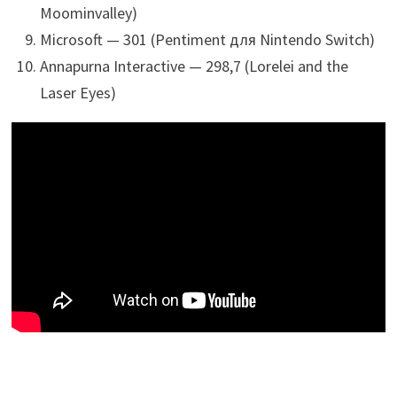
Moominvalley)
Microsoft — 301 (Pentiment для Nintendo Switch)
Annapurna Interactive — 298,7 (Lorelei and the
Laser Eyes)