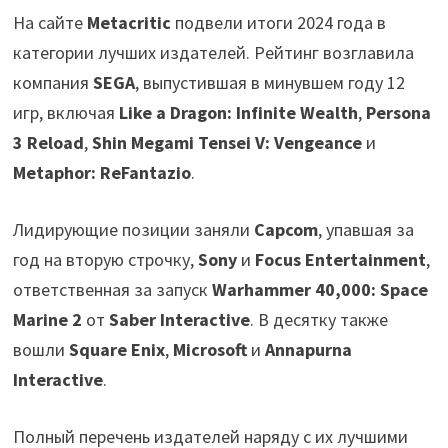
На сайте
Metacritic
подвели итоги 2024 года в
категории лучших издателей. Рейтинг возглавила
компания
SEGA
, выпустившая в минувшем году 12
игр, включая
Like a Dragon: Infinite Wealth
,
Persona
3 Reload
,
Shin Megami Tensei V: Vengeance
и
Metaphor: ReFantazio
.
Лидирующие позиции заняли
Capcom
, упавшая за
год на вторую строчку,
Sony
и
Focus Entertainment
,
ответственная за запуск
Warhammer 40,000: Space
Marine 2
от
Saber Interactive
. В десятку также
вошли
Square Enix
,
Microsoft
и
Annapurna
Interactive
.
Полный перечень издателей наряду с их лучшими