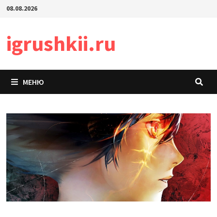
Перейти
08.08.2026
к
содержимому
igrushkii.ru
МЕНЮ