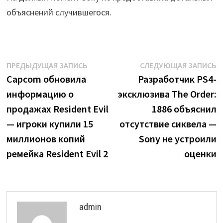
объяснений случившегося.
Навигация
Предыдущая
С
ПРЕДЫДУЩАЯ ЗАПИСЬ
СЛЕДУЮЩАЯ ЗАПИСЬ
запись:
з
Capcom обновила
Разработчик PS4-
по
информацию о
эксклюзива The Order:
записям
продажах Resident Evil
1886 объяснил
— игроки купили 15
отсутствие сиквела —
миллионов копий
Sony не устроили
ремейка Resident Evil 2
оценки
admin