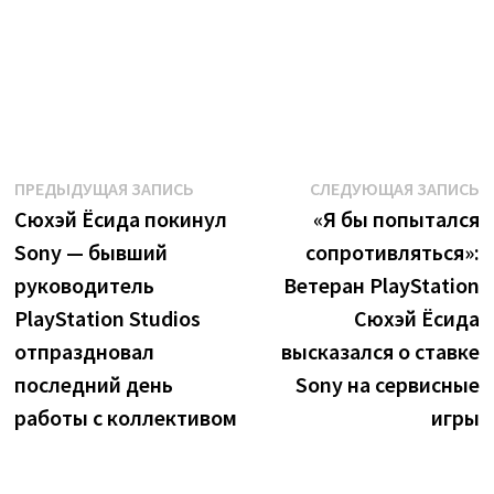
Навигация
Предыдущая
С
ПРЕДЫДУЩАЯ ЗАПИСЬ
СЛЕДУЮЩАЯ ЗАПИСЬ
запись:
з
Сюхэй Ёсида покинул
«Я бы попытался
по
Sony — бывший
сопротивляться»:
записям
руководитель
Ветеран PlayStation
PlayStation Studios
Сюхэй Ёсида
отпраздновал
высказался о ставке
последний день
Sony на сервисные
работы с коллективом
игры