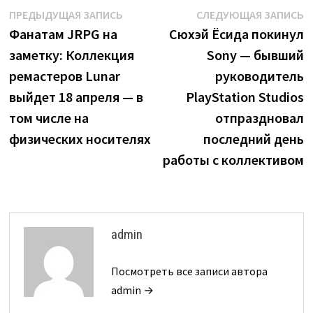
Навигация
Предыдущая
С
ПРЕДЫДУЩАЯ ЗАПИСЬ
СЛЕДУЮЩАЯ ЗАПИСЬ
запись:
з
Фанатам JRPG на
Сюхэй Ёсида покинул
по
заметку: Коллекция
Sony — бывший
записям
ремастеров Lunar
руководитель
выйдет 18 апреля — в
PlayStation Studios
том числе на
отпраздновал
физических носителях
последний день
работы с коллективом
admin
Посмотреть все записи автора
admin →