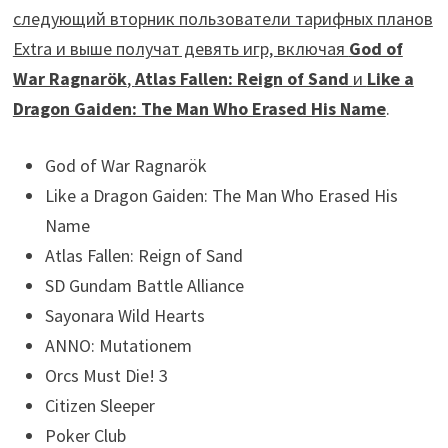
следующий вторник пользователи тарифных планов
Extra и выше получат девять игр, включая
God of
War Ragnarök
,
Atlas Fallen: Reign of Sand
и
Like a
Dragon Gaiden: The Man Who Erased His Name
.
God of War Ragnarök
Like a Dragon Gaiden: The Man Who Erased His
Name
Atlas Fallen: Reign of Sand
SD Gundam Battle Alliance
Sayonara Wild Hearts
ANNO: Mutationem
Orcs Must Die! 3
Citizen Sleeper
Poker Club