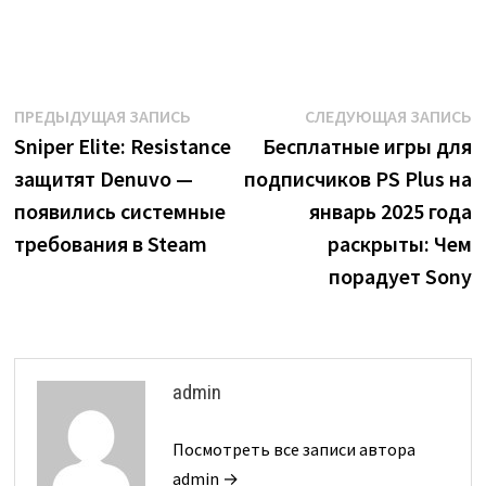
Навигация
Предыдущая
С
ПРЕДЫДУЩАЯ ЗАПИСЬ
СЛЕДУЮЩАЯ ЗАПИСЬ
запись:
з
Sniper Elite: Resistance
Бесплатные игры для
по
защитят Denuvo —
подписчиков PS Plus на
записям
появились системные
январь 2025 года
требования в Steam
раскрыты: Чем
порадует Sony
admin
Посмотреть все записи автора
admin →