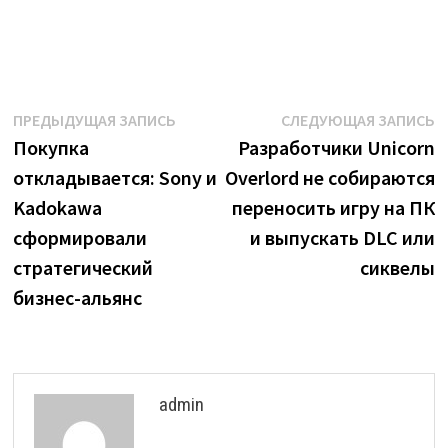
Навигация
Предыдущая
С
ПРЕДЫДУЩАЯ ЗАПИСЬ
СЛЕДУЮЩАЯ ЗАПИСЬ
запись:
з
Покупка
Разработчики Unicorn
по
откладывается: Sony и
Overlord не собираются
записям
Kadokawa
переносить игру на ПК
сформировали
и выпускать DLC или
стратегический
сиквелы
бизнес-альянс
admin