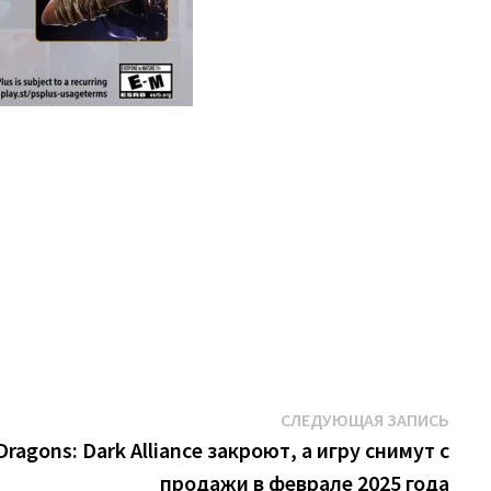
Сле
СЛЕДУЮЩАЯ ЗАПИСЬ
запи
agons: Dark Alliance закроют, а игру снимут с
продажи в феврале 2025 года