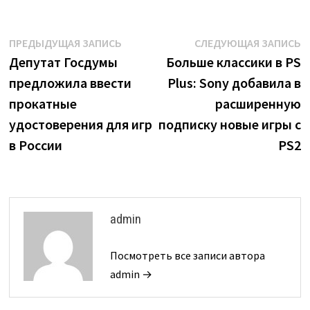
Навигация
Предыдущая
С
ПРЕДЫДУЩАЯ ЗАПИСЬ
СЛЕДУЮЩАЯ ЗАПИСЬ
запись:
з
Депутат Госдумы
Больше классики в PS
по
предложила ввести
Plus: Sony добавила в
записям
прокатные
расширенную
удостоверения для игр
подписку новые игры с
в России
PS2
admin
Посмотреть все записи автора
admin →