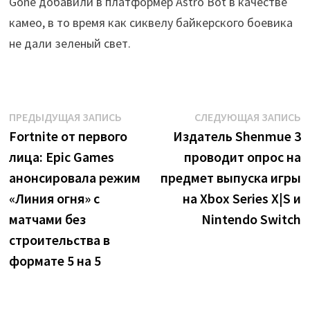
Gone добавили в платформер Astro Bot в качестве
камео, в то время как сиквелу байкерского боевика
не дали зеленый свет.
Навигация
Предыдущая
С
ПРЕДЫДУЩАЯ ЗАПИСЬ
СЛЕДУЮЩАЯ ЗАПИСЬ
запись:
з
Fortnite от первого
Издатель Shenmue 3
по
лица: Epic Games
проводит опрос на
записям
анонсировала режим
предмет выпуска игры
«Линия огня» с
на Xbox Series X|S и
матчами без
Nintendo Switch
строительства в
формате 5 на 5