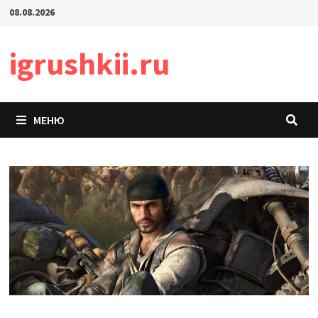
Перейти
08.08.2026
к
содержимому
igrushkii.ru
МЕНЮ