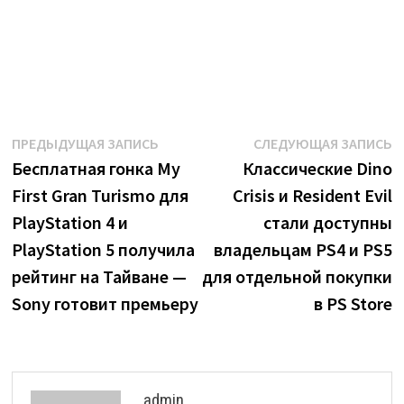
Навигация
Предыдущая
С
ПРЕДЫДУЩАЯ ЗАПИСЬ
СЛЕДУЮЩАЯ ЗАПИСЬ
запись:
з
Бесплатная гонка My
Классические Dino
по
First Gran Turismo для
Crisis и Resident Evil
записям
PlayStation 4 и
стали доступны
PlayStation 5 получила
владельцам PS4 и PS5
рейтинг на Тайване —
для отдельной покупки
Sony готовит премьеру
в PS Store
admin