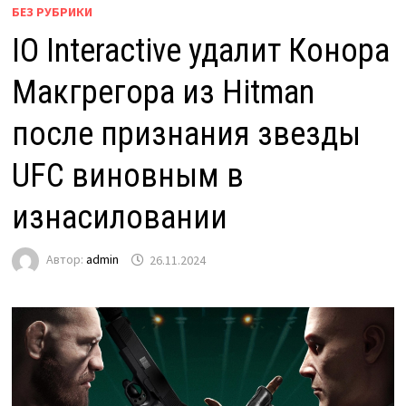
БЕЗ РУБРИКИ
IO Interactive удалит Конора
Макгрегора из Hitman
после признания звезды
UFC виновным в
изнасиловании
Автор:
admin
26.11.2024