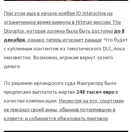
При этом еще в начале ноября IO Interactive на
ограниченное время вернула в Hitman миссию The
Disruptor, которая должна была быть доступна
до 8
декабря
, однако теперь исчезнет раньше
. Что будет
с купленным контентом из тематического DLC, пока
неизвестно. Возможно, игрокам вернут за него
деньги.
По решению ирландского суда Макгрегору было
предписано выплатить жертве
248 тысяч евро
в
качестве компенсации.
Несмотря на это, спортсмен
не признал своей вины, обвинив потерпевшую в
клевете, и собирается обжаловать приговор
.