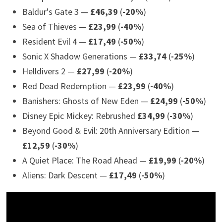
Baldur's Gate 3 —
£46,39
(
-20%
)
Sea of Thieves —
£23,99
(
-40%
)
Resident Evil 4 —
£17,49
(
-50%
)
Sonic X Shadow Generations —
£33,74
(
-25%
)
Helldivers 2 —
£27,99
(
-20%
)
Red Dead Redemption —
£23,99
(
-40%
)
Banishers: Ghosts of New Eden —
£24,99
(
-50%
)
Disney Epic Mickey: Rebrushed
£34,99
(
-30%
)
Beyond Good & Evil: 20th Anniversary Edition —
£12,59
(
-30%
)
A Quiet Place: The Road Ahead —
£19,99
(
-20%
)
Aliens: Dark Descent —
£17,49
(
-50%
)