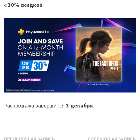
с
30% скидкой
.
Распродажа завершится
3 декабря
.
Навигация
Предыдущая
С
ПРЕДЫДУЩАЯ ЗАПИСЬ
СЛЕДУЮЩАЯ ЗАПИСЬ