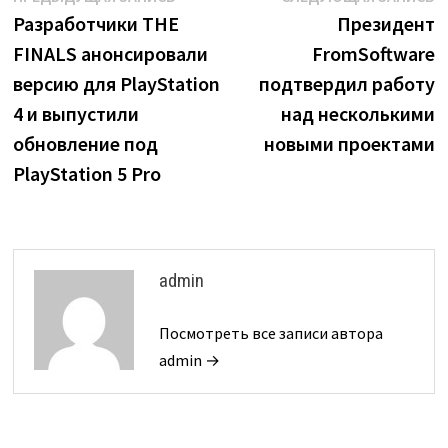
запись:
з
Разработчики THE
Президент
по
FINALS анонсировали
FromSoftware
записям
версию для PlayStation
подтвердил работу
4 и выпустили
над несколькими
обновление под
новыми проектами
PlayStation 5 Pro
admin
Посмотреть все записи автора
admin →