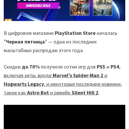
В цифровом магазине
PlayStation Store
началась
"
Черная пятница
" — одна из последних
масштабных распродаж этого года.
Скидки
до 70%
получили сотни игр для
PS5
и
PS4
,
включая хиты, вроде
Marvel’s Spider-Man 2
и
Hogwarts Legacy
, и некоторые последние новинки,
такие как
Astro Bot
и ремейк
Silent Hill 2
.